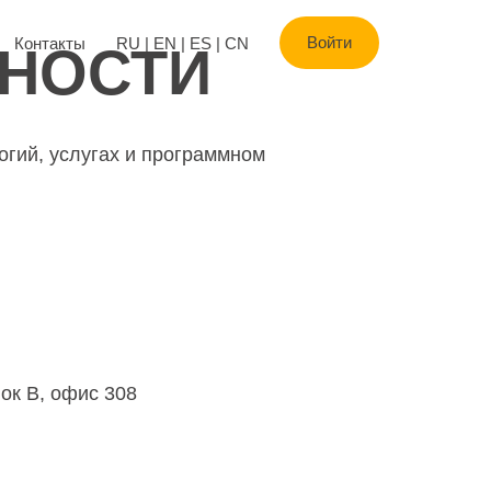
Войти
Контакты
RU
|
EN
|
ES
|
CN
ЬНОСТИ
гий, услугах и программном
ок В, офис 308