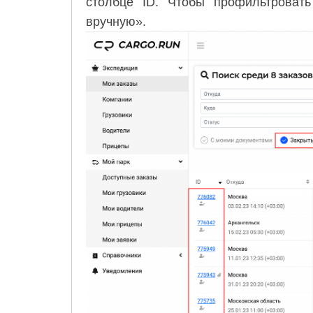
столбце ID. Чтобы профильтровать
вручную».