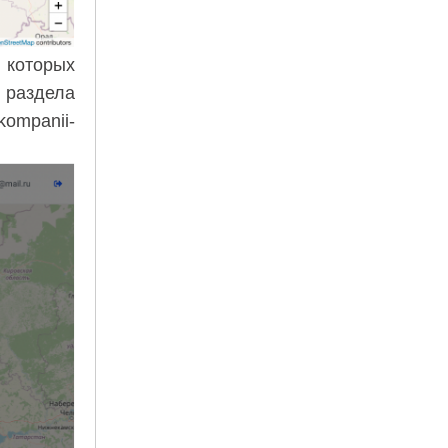
 которых
 раздела
/kompanii-